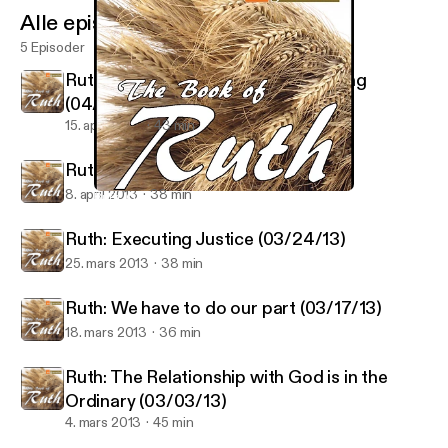
Alle episoder
5 Episoder
Ruth: An Honorable and Proper Thing
(04/14/13)
15. april 2013
43 min
Ruth: Go for it! (04/07/13)
8. april 2013
38 min
Ruth: Go for it! (04/07/13)
Ruth - Regeneration Church
Ruth: Executing Justice (03/24/13)
25. mars 2013
38 min
Ruth: We have to do our part (03/17/13)
18. mars 2013
36 min
Ruth: The Relationship with God is in the
Ordinary (03/03/13)
4. mars 2013
45 min