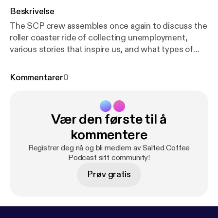
Beskrivelse
The SCP crew assembles once again to discuss the
roller coaster ride of collecting unemployment,
various stories that inspire us, and what types of
super powers we would have if possible. Staring
Devon McCann, Paul Z., and Brian Koenig
Kommentarer
0
Facebook:
https://www.facebook.com/saltedcoffee
podcast/
Youtube:
www.youtube.com/channel/UCtEfH-
Vær den første til å
3CDUVUio6TnSKTsfA Twitter:
twitter.com/SaltedCoffeePod Instagram:
kommentere
instagram.com/saltedcoffeepodcast/ Email:
Registrer deg nå og bli medlem av Salted Coffee
saltedcoffeepodcast@gmail.com
Podcast sitt community!
Prøv gratis