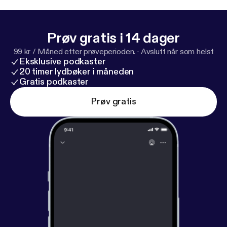
Hosted on Acast. See acast.com/privacy [
https://ac
ast.com/privacy
] for more information.
Prøv gratis i 14 dager
99 kr / Måned etter prøveperioden.
·
Avslutt når som helst
Eksklusive podkaster
20 timer lydbøker i måneden
Gratis podkaster
Prøv gratis