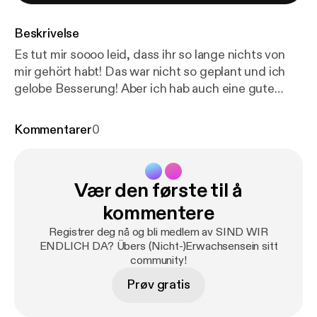
Beskrivelse
Es tut mir soooo leid, dass ihr so lange nichts von
mir gehört habt! Das war nicht so geplant und ich
gelobe Besserung! Aber ich hab auch eine gute
Ausrede ... Bitte nehmt an meiner kleinen
UMFRAGE teil: umfrage.sindwirendlichda.de [
http
Kommentarer
0
s://docs.google.com/forms/d/e/1FAIpQLSf2uXvSaB
YKL3BrTyAsaQs1u9indo8c_--vrb9YhhbjQsZNgQ/vi
ewform
] (Dauert nur 5 Minuten und macht diesen
Vær den første til å
Podcast besser!) DANKE ❤️ 📱 SWED auf
Instagram [
https://www.instagram.com/sindwirendli
kommentere
chda/
] 📱 SWED auf TikTok [
https://www.tiktok.co
Registrer deg nå og bli medlem av SIND WIR
m/@sindwirendlichda
] 💌 Ihr habt eine Frage, einen
ENDLICH DA? Übers (Nicht-)Erwachsensein sitt
Wunsch oder Feedback? Schreibt mir!
community!
hallo@sindwirendlichda.de Intro & Outro by
Prøv gratis
Konstantin Ihlenfeld [
https://www.instagram.com/s
chmodderr/
] ----------------------------------------