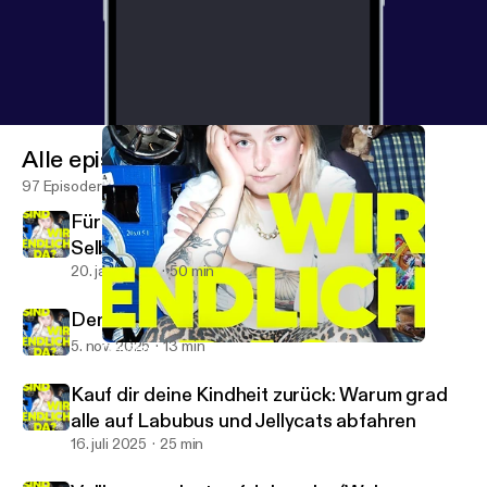
Alle episoder
97 Episoder
Für alle, die auch kein Bock mehr auf
Selbstoptimierung haben
20. jan. 2026
50 min
Der Sommer, als sich alles verändert hat
5. nov. 2025
13 min
Der Sommer, als sich alles verändert hat
SIND WIR ENDLICH DA? Übers (Nicht-)Erwachsensein
Kauf dir deine Kindheit zurück: Warum grad
alle auf Labubus und Jellycats abfahren
16. juli 2025
25 min