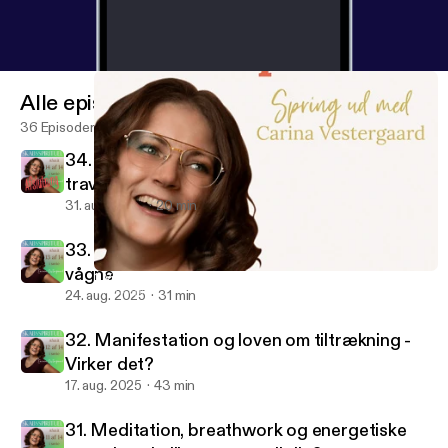
Alle episoder
36 Episoder
34. Hvordan integrerer man spiritualitet i en
travl hverdag
31. aug. 2025
20 min
33. Det spirituelle ego - Når vi tror vi er
vågne
1. Velkommen til Skabsspirituel og Carina Vestergaards Univers
Skabsspirituel
24. aug. 2025
31 min
32. Manifestation og loven om tiltrækning -
Virker det?
17. aug. 2025
43 min
31. Meditation, breathwork og energetiske