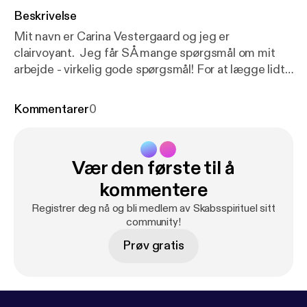
Beskrivelse
Mit navn er Carina Vestergaard og jeg er
clairvoyant. Jeg får SÅ mange spørgsmål om mit
arbejde - virkelig gode spørgsmål! For at lægge lidt
hårdt ud med podcasten Skabsspirituel, har jeg
ladet mig interviewe af min kære søster - Pernille
Kommentarer
0
Vang. I denne episode lærer du dermed mig ret
godt at kende. Hvad er min baggrund, hvad er det
jeg tror på og hvorfor? Facebookgruppen jeg
Vær den første til å
omtaler i podcasten er den der er linket til lige her:
h
ttps://www.facebook.com/groups/carinavestergaar
kommentere
d
Registrer deg nå og bli medlem av Skabsspirituel sitt
community!
Prøv gratis