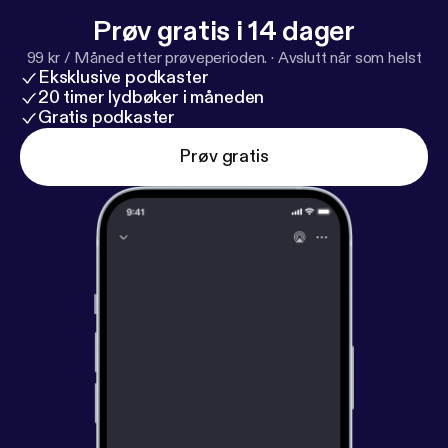
ups/506493529851871
] 🌐 Læs mere på
Prøv gratis i 14 dager
hjemmesiden:
https://www.carinavestergaard.com
99 kr / Måned etter prøveperioden.
·
Avslutt når som helst
[
https://www.carinavestergaard.com
] Spiritualitet
Eksklusive podkaster
handler ikke om at ”nå i mål” – men om at turde være
20 timer lydbøker i måneden
ægte hele vejen.
Gratis podkaster
Prøv gratis