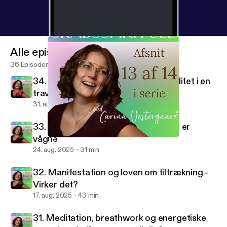
Alle episoder
36 Episoder
34. Hvordan integrerer man spiritualitet i en
travl hverdag
31. aug. 2025
20 min
33. Det spirituelle ego - Når vi tror vi er
vågne
33. Det spirituelle ego - Når vi tror vi er vågne
Skabsspirituel
24. aug. 2025
31 min
32. Manifestation og loven om tiltrækning -
Virker det?
17. aug. 2025
43 min
31. Meditation, breathwork og energetiske