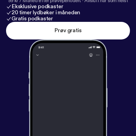
99 kr / Måned etter prøveperioden.
·
Avslutt når som helst
Eksklusive podkaster
20 timer lydbøker i måneden
Gratis podkaster
Prøv gratis