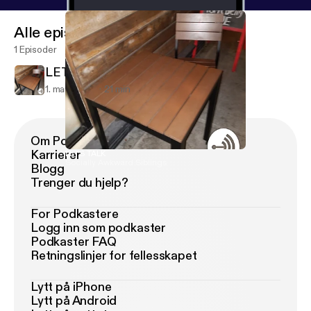
Alle episoder
1 Episoder
LETS TALK
1. mars 2018
21 min
Om Podimo
Karrierer
LETS TALK
Socially Awkward Siblings
Blogg
Trenger du hjelp?
For Podkastere
Logg inn som podkaster
Podkaster FAQ
Retningslinjer for fellesskapet
Lytt på iPhone
Lytt på Android