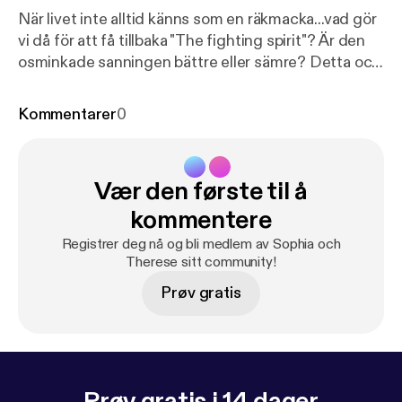
När livet inte alltid känns som en räkmacka...vad gör
vi då för att få tillbaka "The fighting spirit"? Är den
osminkade sanningen bättre eller sämre? Detta och
lite till handlar denna veckans avsnitt om. In och
lyssna! See acast.com/privacy [
https://acast.com/pr
Kommentarer
0
ivacy
] for privacy and opt-out information.
Vær den første til å
kommentere
Registrer deg nå og bli medlem av Sophia och
Therese sitt community!
Prøv gratis
Prøv gratis i 14 dager