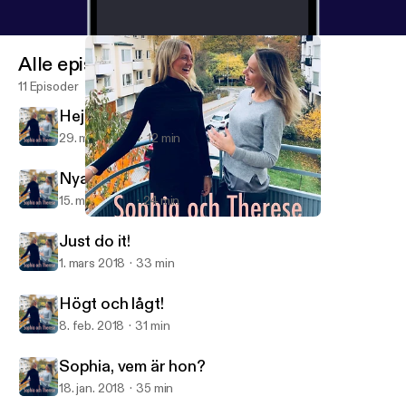
Alle episoder
11 Episoder
Hej så länge!
29. mars 2018
12 min
Nya tankar!
15. mars 2018
24 min
Nya tankar!
Sophia och Therese
Just do it!
1. mars 2018
33 min
Högt och lågt!
8. feb. 2018
31 min
Sophia, vem är hon?
18. jan. 2018
35 min