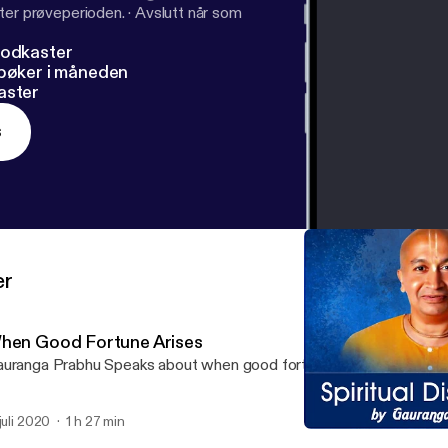
ter prøveperioden.
·
Avslutt når som
podkaster
dbøker i måneden
aster
s
er
hen Good Fortune Arises
uranga Prabhu Speaks about when good fortune arises
 juli 2020
1 h 27 min
Whats Next