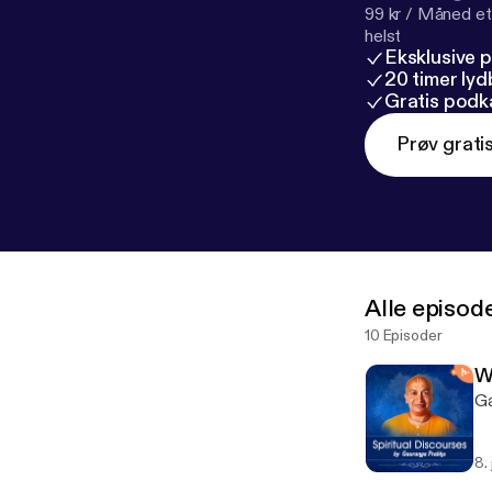
99 kr / Måned et
helst
Eksklusive 
20 timer ly
Gratis podk
Prøv grati
Alle episod
10 Episoder
W
Ga
8.