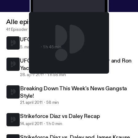
Alle episoder
41 Episoder
UFC 129 Breakdown
5. mai 2011
1 h 45 min
UFC 129 Preview With Virgil Zwicker and Ron
Yacovetti
28. april 2011
1 h 58 min
Strikeforce Diaz vs Daley Recap
Sprawl-N-Brawl Radio
Breaking Down This Week's News Gangsta
Style!
21. april 2011
58 min
Strikeforce Diaz vs Daley Recap
14. april 2011
1 h 0 min
Strikeforce Diaz vs. Daley and James Krause