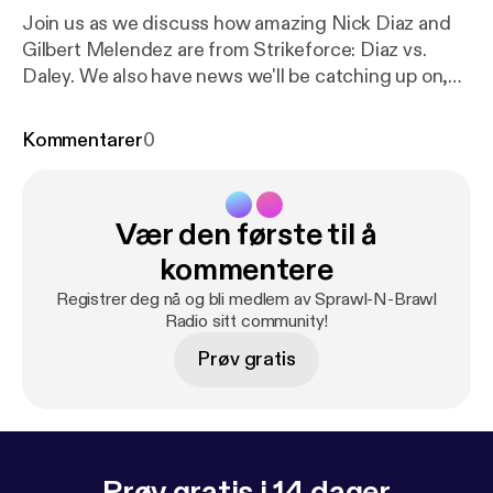
Join us as we discuss how amazing Nick Diaz and
Gilbert Melendez are from Strikeforce: Diaz vs.
Daley. We also have news we'll be catching up on,
like Royce Gracie returning to the octagon for UFC
RIO. Listen up, we are here for your MMA needs!
Kommentarer
0
Vær den første til å
kommentere
Registrer deg nå og bli medlem av Sprawl-N-Brawl
Radio sitt community!
Prøv gratis
Prøv gratis i 14 dager