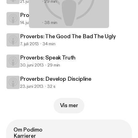
21. juli 2013
29 min
Proverbs: Marry Well
14. juli 2013
38 min
Proverbs: Forge Strong Families
Starratt Road Christian Church
Proverbs: The Good The Bad The Ugly
7. juli 2013
34 min
Proverbs: Speak Truth
30. juni 2013
29 min
Proverbs: Develop Discipline
23. juni 2013
32 s
Vis mer
Om Podimo
Karrierer