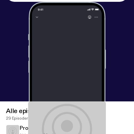
Alle episoder
29 Episoder
Proverbs: Forge Strong Families