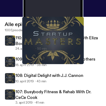
Alle episoder
100 Episoder
110: Melanin & Mental Health LLC with Eliza
Boquin
24. april 2019
50 min
109: Legacy Lapels With Ramon Smothers
18. april 2019
38 min
106: Landi and Co. with Landi Spearman
Startup Masters
108: Digital Delight with J.J. Cannon
10. april 2019
43 min
107: Busybody Fitness & Rehab With Dr.
CeCe Cook
3. april 2019
41 min