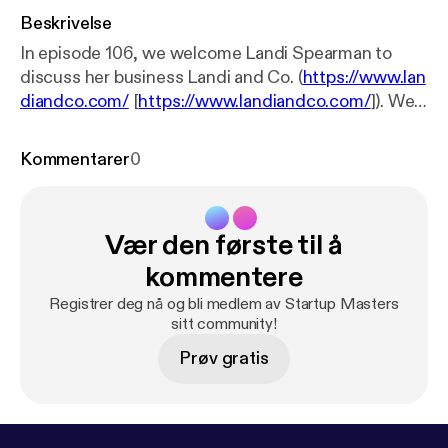
Beskrivelse
In episode 106, we welcome Landi Spearman to
discuss her business Landi and Co. (
https://www.lan
diandco.com/
[
https://www.landiandco.com/
]). We
breakdown how important it is provide turnkey
service for your customers. We also breakdown how
Kommentarer
0
delegating your work to make your business thrive
is key. Plus, we talk about being transparent with
your customers. All this and more on
Vær den første til å
#StartupMasters!
kommentere
Registrer deg nå og bli medlem av Startup Masters
sitt community!
Prøv gratis