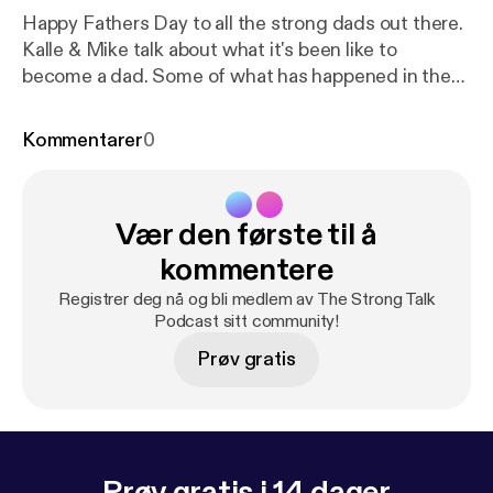
Happy Fathers Day to all the strong dads out there.
Kalle & Mike talk about what it's been like to
become a dad. Some of what has happened in the
past 5 years. How their views and relationships with
training has changed and even briefly talk about
Kommentarer
0
Worlds Strongest Man
Vær den første til å
kommentere
Registrer deg nå og bli medlem av The Strong Talk
Podcast sitt community!
Prøv gratis
Prøv gratis i 14 dager