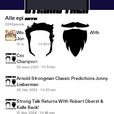
Alle episoder
224 Episoder
Worlds Strongest Man Predictions With
Jonny Lieberman
12. mai 2025
1 h 40 min
Cody Abell: 80kg Arnold Strongman
Champion
Strong Talk: The Return
The Strong Talk Podcast
20. mars 2025
1 h 11 min
Arnold Strongman Classic Predictions Jonny
Lieberman
26. feb. 2025
1 h 53 min
Strong Talk Returns WIth Robert Oberst &
Kalle Beck!
12. des. 2024
1 h 48 min