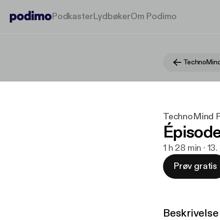
Podkaster
Lydbøker
Om Podimo
TechnoMind
TechnoMind 
Épisode
1 h 28 min · 13
Prøv gratis
Beskrivelse