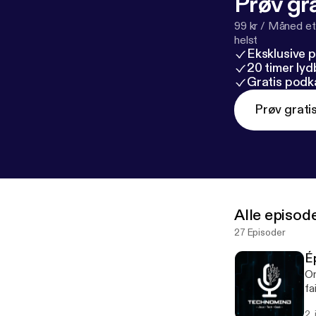
Prøv gra
99 kr / Måned et
helst
Eksklusive 
20 timer ly
Gratis podk
Prøv grati
Alle episod
27 Episoder
É
On
2.