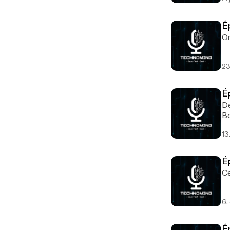
É
23
É
Dé
Bo
13
É
6.
É