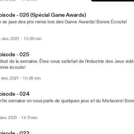
Épisode - 025
TechnoMind Podcast
pisode - 026 (Spécial Game Awards)
On se jase des prix remis lors des Game Awards! Bonne Écoute!
. des. 2021
1 h 29 min
pisode - 025
bat de la semaine: Êtes-vous satisfait de l’industrie des Jeux vidé
nne écoute!
. des. 2021
1 h 28 min
pisode - 024
Cette semaine on vous 
 des. 2021
1 h 11 min
pisode - 023