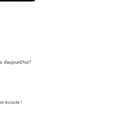
o d’aujourd’hui?
parle de quelques jeux et du Metavers! Bonne écoute !