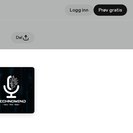
Logg inn
Prøv gratis
Del