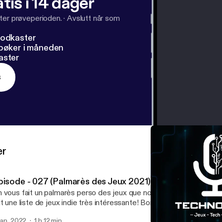
tis i 14 dager
ter prøveperioden.
·
Avslutt når som
podkaster
dbøker i måneden
aster
s
er
pisode - 027 (Palmarès des Jeux 2021)
 vous fait un palmarès perso des jeux que nous avons joué en 20
fait une liste de jeux indie très intéressante! Bonne écoute!
 jan. 2022
1 h 12 min