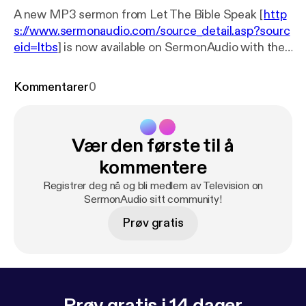
A new MP3 sermon from Let The Bible Speak [
http
s://www.sermonaudio.com/source_detail.asp?sourc
eid=ltbs
] is now available on SermonAudio with the
following details: Title: LTBS TV Program 304
Subtitle: LTBS TV Broadcast Speaker: Rev. Patrick
Kommentarer
0
Baker Broadcaster: Let The Bible Speak Event: TV
Broadcast Date: 9/4/2024 Bible: Genesis 3:9-21
Length: 28 min.
Vær den første til å
kommentere
Registrer deg nå og bli medlem av Television on
SermonAudio sitt community!
Prøv gratis
Prøv gratis i 14 dager