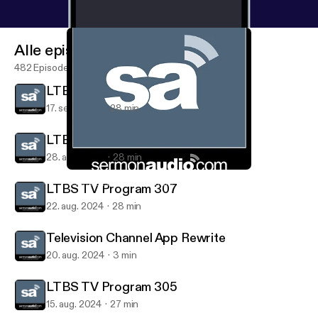
Alle episoder
482 Episoder
LTBS TV Program 306
17. sep. 2024
28 min
LTBS TV Program 304
28. aug. 2024
28 min
LTBS TV Program 304
Television on SermonAudio
LTBS TV Program 307
22. aug. 2024
28 min
Television Channel App Rewrite
20. aug. 2024
3 min
LTBS TV Program 305
15. aug. 2024
27 min