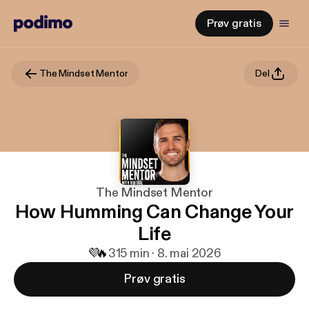
Prøv gratis
The Mindset Mentor
Del
The Mindset Mentor
How Humming Can Change Your
Life
💜
🔥
3
15 min · 8. mai 2026
Prøv gratis