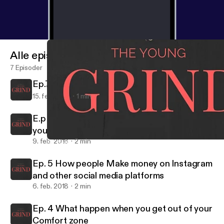
Alle episoder
7 Episoder
Ep.7 Are books the cheat code for life?
15. feb. 2018
1 min
E.p 6 The first step you need to make when
you grow a personal bread
9. feb. 2018
2 min
Ep. 5 How people Make money on Instagram and other social me
TheYoungGrind
Ep. 5 How people Make money on Instagram
and other social media platforms
6. feb. 2018
2 min
Ep. 4 What happen when you get out of your
Comfort zone