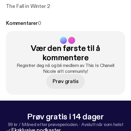
The Fall in Winter 2
Kommentarer
0
Vær den første til å
kommentere
Registrer deg nå og bli medlem av This Is Chanell
Nicole sitt community!
Prøv gratis
Prøv gratis i 14 dager
99 kr / Måned etter prøveperioden.
·
Avslutt når som helst
Eksklusive podkaster