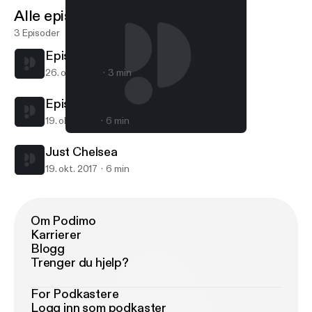
Alle episoder
3 Episoder
Episode 2
26. okt. 2017
3 min
Episode 1
19. okt. 2017
6 min
Episode 2
This Is Chanell Nicole
Just Chelsea
19. okt. 2017
6 min
Om Podimo
Karrierer
Blogg
Trenger du hjelp?
For Podkastere
Logg inn som podkaster