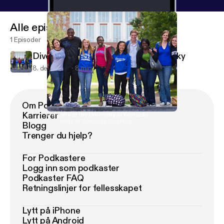
Alle episoder
1 Episoder
Diversity at the University of Kentucky
8. des. 2018
8 min
Om Podimo
Karrierer
Diversity at the University of Kentucky
University of Kentucky diversity
Blogg
Trenger du hjelp?
For Podkastere
Logg inn som podkaster
Podkaster FAQ
Retningslinjer for fellesskapet
Lytt på iPhone
Lytt på Android