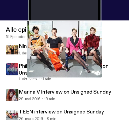
Alle episoder
15 Episoder
Nina Francis on 88.5 FM
1. des. 2017
18 min
Phil Pirrone (Desert Daze) Interview on
Unsigned Sunday
1. okt. 2017
11 min
TEEN interview on Unsigned Sunday
Unsigned Sunday Interviews
Marina V Interview on Unsigned Sunday
29. mai 2016
19 min
TEEN interview on Unsigned Sunday
26. mars 2016
8 min