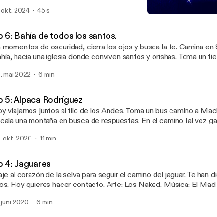
da donde atraviesas un vacío. Bienvenid@ a mi serie más important
. okt. 2024
45 s
d Maldito Vacío. Ven a hacer parte de este viaje. Suscríbete a Juventud
Bienvenid@ a mi nuevo p
ldito Vacío en tu app favorita de Podcast.
Viajes Inmóviles
tps://open.spotify.com/show/6hLPiKSZFtaigMvddsCSxR?
p 6: Bahía de todos los santos.
i=ee8da4dc8cbe4614
 momentos de oscuridad, cierra los ojos y busca la fe. Camina en
hía, hacia una iglesia donde conviven santos y orishas. Toma un t
spirar, mientras Laura descubre algo: donde todo comienza y vuel
. mai 2022
6 min
p 5: Alpaca Rodríguez
y viajamos juntos al filo de los Andes. Toma un bus camino a Mac
cala una montaña en busca de respuestas. En el camino tal vez g
s producido por Laura Ubaté. Ilustración: Los Naked. Música:
. okt. 2020
11 min
 Mad Tree. Ayúdanos a recomendar este podcast en redes social
iajesInmoviles, etiquetando a @lauraubate en Twitter o Instagram
ww.lauraubate.com
p 4: Jaguares
aje al corazón de la selva para seguir el camino del jaguar. Te han 
os. Hoy quieres hacer contacto. Arte: Los Naked. Música: El Mad 
cción: Laura Ubaté. Más información sobre WWF Colombia:
. juni 2020
6 min
tps://twitter.com/WWFColombia [https://twitter.com/WWFColombia
rmación sobre CEALDES: https://twitter.com/cealdes?lang=en