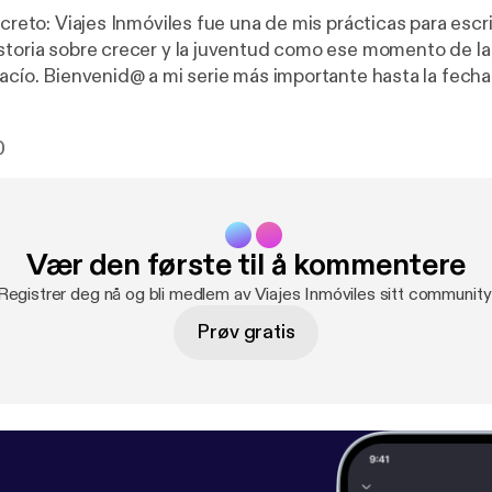
ecreto: Viajes Inmóviles fue una de mis prácticas para escr
storia sobre crecer y la juventud como ese momento de l
vacío. Bienvenid@ a mi serie más importante hasta la fech
a de Podcast.
https://open.spotify.com/show/6hLPiKSZ
0
dc8cbe4614
Vær den første til å kommentere
Registrer deg nå og bli medlem av Viajes Inmóviles sitt community
Prøv gratis