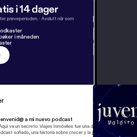
tis i 14 dager
ter prøveperioden.
·
Avslutt når som
podkaster
dbøker i måneden
aster
s
er
ienvenid@ a mi nuevo podcast
 Aquí va un secreto: Viajes Inmóviles fue una de mis prácticas para 
dcast soñado, una historia sobre crecer y la juventud como ese 