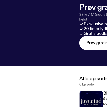
Prøv gra
99 kr / Måned et
helst
Eksklusive 
20 timer ly
Gratis podk
Prøv grati
Alle episod
6 Episoder
B
:)
po