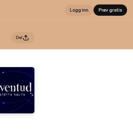
Logg inn
Prøv gratis
Del