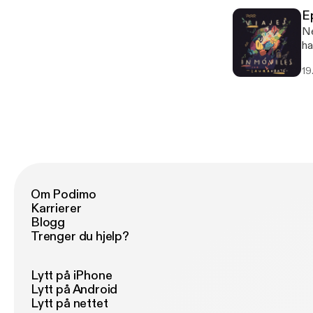
[h
Ep
Ne
ha
re
19
Om Podimo
Karrierer
Blogg
Trenger du hjelp?
Lytt på iPhone
Lytt på Android
Lytt på nettet