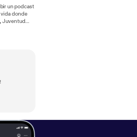
ibir un podcast
a vida donde
a, Juventud
FtaigMvddsCSx
!