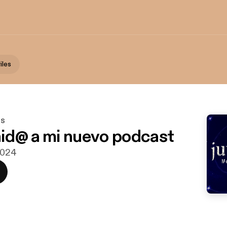
iles
es
id@ a mi nuevo podcast
 2024