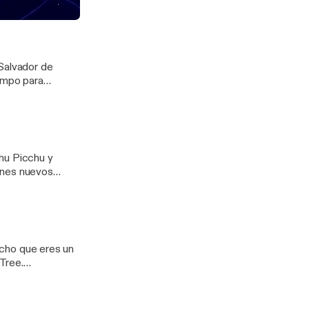
e hasta la fecha,
odcast
 Salvador de
iempo para
ve a comenzar.
hu Picchu y
anes nuevos
es con
.
dicho que eres un
Tree.
] Más