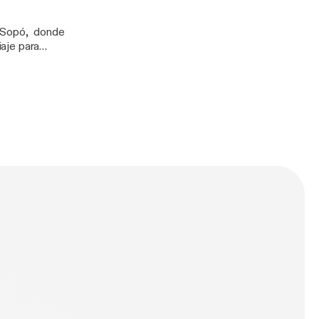
a Sopó, donde
iaje para
Arte: Los Naked.