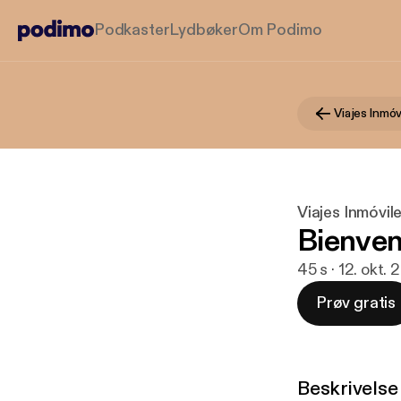
Podkaster
Lydbøker
Om Podimo
Viajes Inmóv
Viajes Inmóvil
Bienven
45 s · 12. okt.
Prøv gratis
Beskrivelse