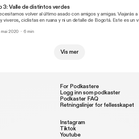
ttps://twitter.com/cealdes?lang=en]
 3: Valle de distintos verdes
cesitamos volver al último asado con amigos y amigas. Viajarás 
y viveros, ciclistas en ruana y ni un detalle de Bogotá. Este es un v
galarle a tu mejor amigo. Por: Laura Ubaté. Música: El Mad Tree. 
. mai 2020
6 min
Vis mer
For Podkastere
Logg inn som podkaster
Podkaster FAQ
Retningslinjer for fellesskapet
Instagram
Tiktok
Youtube