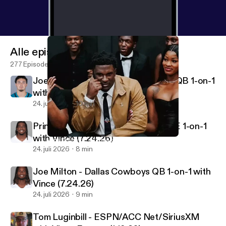
Alle episoder
277 Episoder
Joey Aguilar - Jacksonville Jaguars QB 1-on-1
with Vince
24. juli 2026
10 min
Princeton Fant - Dallas Cowboys TE 1-on-1
with Vince (7.24.26)
Wes Durham - Atlanta Falcons PxP Voice
Vincenzo's View Podcast
24. juli 2026
8 min
Joe Milton - Dallas Cowboys QB 1-on-1 with
Vince (7.24.26)
24. juli 2026
9 min
Tom Luginbill - ESPN/ACC Net/SiriusXM