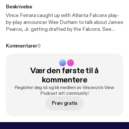
Beskrivelse
Vince Ferrara caught up with Atlanta Falcons play-
by-play announcer Wes Durham to talk about James
Pearce, Jr. getting drafted by the Falcons. See
omnystudio.com/listener [
https://omnystudio.com/li
stener
] for privacy information.
Kommentarer
0
Vær den første til å
kommentere
Registrer deg nå og bli medlem av Vincenzo's View
Podcast sitt community!
Prøv gratis