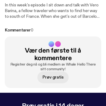
In this week's episode I sit down and talk with Vero
Barina, a fellow traveler who wants to find her way
to south of France. When she get's out of Barcelona
alive, that is. Stalk her: instagram.com/verobarina
Stalk me: twitter.com/iamnomm
Kommentarer
0
instagram.com/iamnomm Stalk the show:
twitter.com/nommbynomm Support the show:
www.patreon.com/nomm
Vær den første til å
kommentere
Registrer deg nå og bli medlem av Whale Hello There
sitt community!
Prøv gratis
Prøv gratis i 14 dager