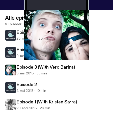
Alle episoder
5 Episoder
Episode 5 (With Toms Varpins)
28. mai 2018
23 min
Episode 4 (With Toms Varpins)
9. mai 2018
48 min
Episode 3 (With Vero Barina)
Whale Hello There
Episode 3 (With Vero Barina)
3. mai 2018
55 min
Episode 2
2. mai 2018
10 min
Episode 1 (With Kristen Sarra)
29. april 2018
29 min