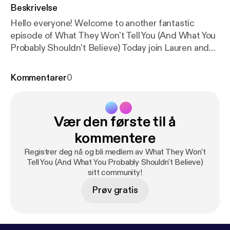
Beskrivelse
Hello everyone! Welcome to another fantastic
episode of What They Won't Tell You (And What You
Probably Shouldn't Believe) Today join Lauren and
Patrick discussing the truth behind the moon, and
what sort of animal the Moth man likes to keep as
Kommentarer
0
pets!
Vær den første til å
kommentere
Registrer deg nå og bli medlem av What They Won't
Tell You (And What You Probably Shouldn't Believe)
sitt community!
Prøv gratis