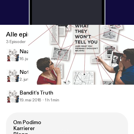
Alle episoder
3 Episoder
Nazi Penguins
16. juni 2018
59 min
Not A Cult Zeta Talk
2. juni 2018
47 min
Bandit's Truth
What They Won't Tell You (And What You Probably Shouldn't Beli
Bandit's Truth
19. mai 2018
1 h 1 min
Om Podimo
Karrierer