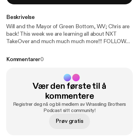
Beskrivelse
Will and the Mayor of Green Bottom, WV; Chris are
back! This week we are learning all about NXT
TakeOver and much much much more!!! FOLLOW
US ON TWITTER @WRASSLINBROTHER CHRIS
IS @WRASSLINMAYOR WILL IS @IamWillwv
Kommentarer
0
Vær den første til å
kommentere
Registrer deg nå og bli medlem av Wrassling Brothers
Podcast sitt community!
Prøv gratis