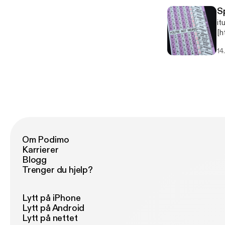
S
it
[h
Nat
14
www.
Li
us
or
Om Podimo
Karrierer
Blogg
Trenger du hjelp?
Lytt på iPhone
Lytt på Android
Lytt på nettet