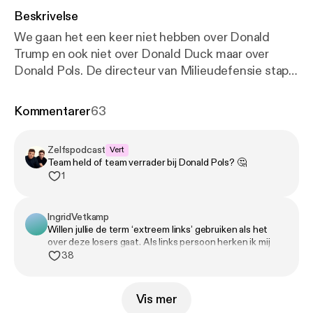
Beskrivelse
We gaan het een keer niet hebben over Donald
Trump en ook niet over Donald Duck maar over
Donald Pols. De directeur van Milieudefensie stapt
over naar Tata Steel: verandering van binnenuit, of
een hele dure manier om je principes te verkopen?
Kommentarer
63
De ongelijkheid loopt steeds verder uit de klauwen,
maar je voelt aan alles dat er weer niks mee gaat
Zelfspodcast
Vert
gebeuren. De linkse beweging is zelfs zo bezig met
Team held of team verrader bij Donald Pols? 🤔
zichzelf dat Volkert van der Graaf vrolijk mee kan
1
lopen zonder dat iemand er iets van vindt. Jaap
trekt een oud beloofd onderwerp uit de ijskast,
IngridVetkamp
Alpine Divorce. We snappen dat je je partner soms
Willen jullie de term ‘extreem links’ gebruiken als het
zat bent, maar ze dood laten vriezen op een berg
over deze losers gaat. Als links persoon herken ik mij
gaat ons toch net te ver.
niet in deze groep idioten….
38
Vis mer