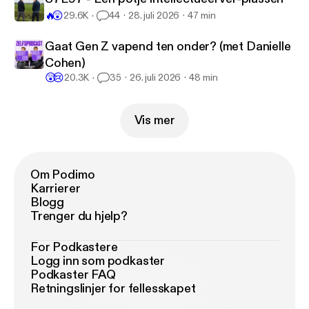
🔥
😲
29.6K
44
28. juli 2026
47 min
Gaat Gen Z vapend ten onder? (met Danielle
Cohen)
😲
😢
20.3K
35
26. juli 2026
48 min
Vis mer
Om Podimo
Karrierer
Blogg
Trenger du hjelp?
For Podkastere
Logg inn som podkaster
Podkaster FAQ
Retningslinjer for fellesskapet