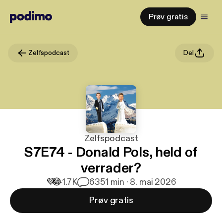
Prøv gratis
Zelfspodcast
Del
Zelfspodcast
S7E74 - Donald Pols, held of
verrader?
💜
😂
1.7K
63
51 min · 8. mai 2026
Prøv gratis