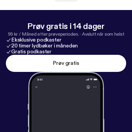
Prøv gratis i 14 dager
99 kr / Måned etter prøveperioden.
·
Avslutt når som helst
Eksklusive podkaster
20 timer lydbøker i måneden
Gratis podkaster
Prøv gratis