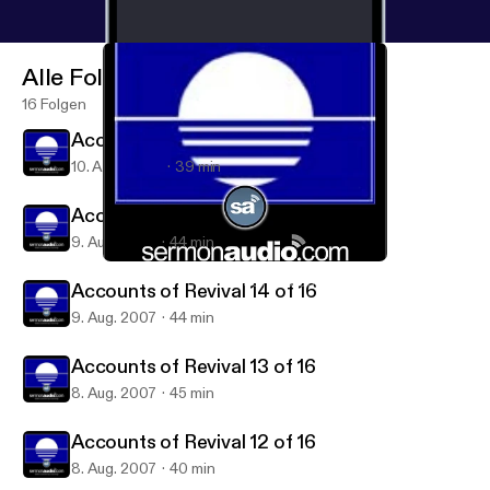
Alle Folgen
16 Folgen
Accounts of Revival 16 of 16
10. Aug. 2007
39 min
Accounts of Revival 15 of 16
9. Aug. 2007
44 min
Accounts of Revival 13 of 16
Accounts of Revival on SermonAudio
Accounts of Revival 14 of 16
9. Aug. 2007
44 min
Accounts of Revival 13 of 16
8. Aug. 2007
45 min
Accounts of Revival 12 of 16
8. Aug. 2007
40 min