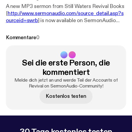
A new MP3 sermon from Still Waters Revival Books
[
http://www.sermonaudio.com/source_detail.asp?s
ourceid=swrb
] is now available on SermonAudio
with the following details: Title: Accounts of Revival
13 of 16 Subtitle: Accounts of Revival Speaker: John
Kommentare
0
Gillies Broadcaster: Still Waters Revival Books
Event: Audio Book Date: 8/8/2007 Bible: Matthew
26:39 Length: 45 min.
Sei die erste Person, die
kommentiert
Melde dich jetzt an und werde Teil der Accounts of
Revival on SermonAudio-Community!
Kostenlos testen
30 Tage kostenlos testen