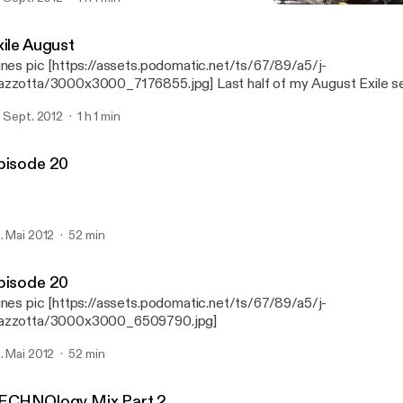
Exile August
Algolagnia Podcast
xile August
unes pic [https://assets.podomatic.net/ts/67/89/a5/j-
zzotta/3000x3000_7176855.jpg] Last half of my August Exile s
. Sept. 2012
1 h 1 min
pisode 20
. Mai 2012
52 min
pisode 20
unes pic [https://assets.podomatic.net/ts/67/89/a5/j-
azzotta/3000x3000_6509790.jpg]
. Mai 2012
52 min
ECHNOlogy Mix Part 2