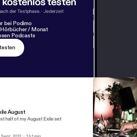
 kostenlos testen
nach der Testphase.
·
Jederzeit
r bei Podimo
 Hörbücher / Monat
losen Podcasts
testen
xile August
st half of my August Exile set
. Sept. 2012
1 h 1 min