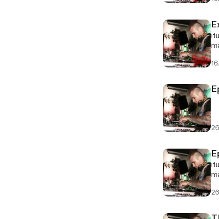
E
it
ma
16
E
26
E
it
m
26
T