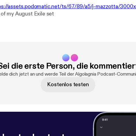
ps://assets.podomatic.net/ts/67/89/a5/j-mazzotta/300
f of my August Exile set
Sei die erste Person, die kommentier
lde dich jetzt an und werde Teil der Algolagnia Podcast-Communi
Kostenlos testen