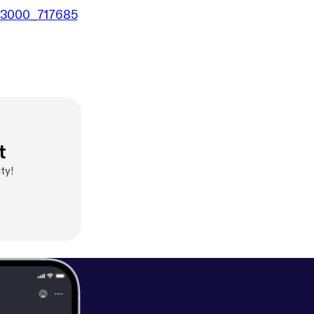
0x3000_717685
t
ty!