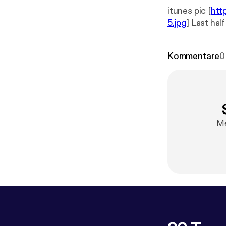
itunes pic [
htt
5.jpg
] Last hal
Kommentare
0
Me