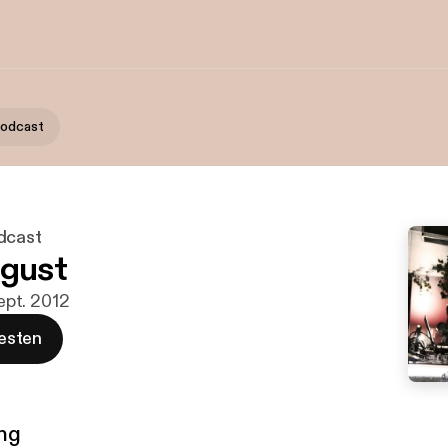
Podcast
dcast
ugust
Sept. 2012
esten
ng