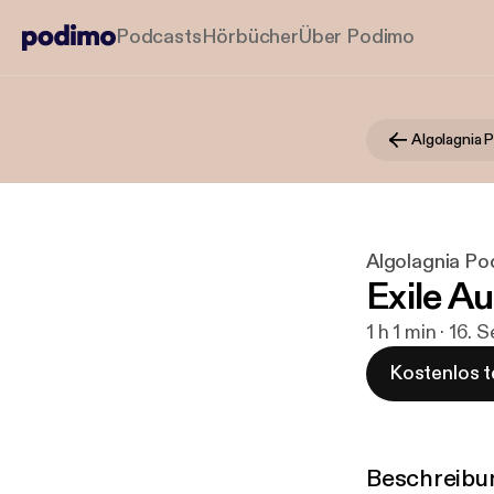
Podcasts
Hörbücher
Über Podimo
Algolagnia 
Algolagnia Po
Exile A
1 h 1 min · 16. 
Kostenlos t
Beschreibu