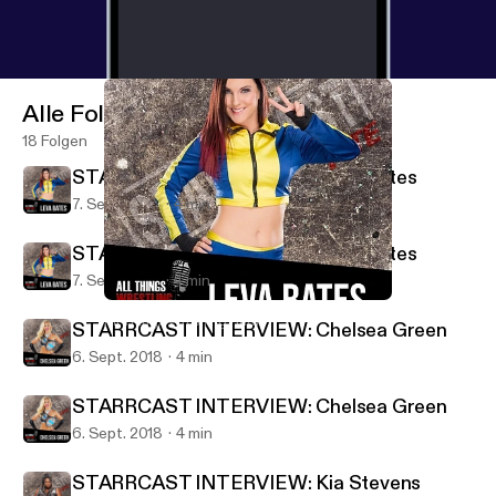
Alle Folgen
18 Folgen
STARRCAST INTERVIEW: Leva Bates
7. Sept. 2018
4 min
STARRCAST INTERVIEW: Leva Bates
7. Sept. 2018
4 min
STARRCAST INTERVIEW: Leva Bates
All Things Wrestling Radio
STARRCAST INTERVIEW: Chelsea Green
6. Sept. 2018
4 min
STARRCAST INTERVIEW: Chelsea Green
6. Sept. 2018
4 min
STARRCAST INTERVIEW: Kia Stevens