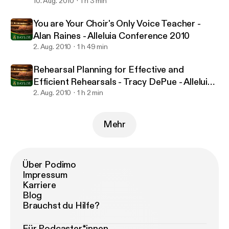
Alleluia Conference 2010
10. Aug. 2010
1 h 3 min
You are Your Choir's Only Voice Teacher -
Alan Raines - Alleluia Conference 2010
2. Aug. 2010
1 h 49 min
Rehearsal Planning for Effective and
Efficient Rehearsals - Tracy DePue - Alleluia
Conference 2010
2. Aug. 2010
1 h 2 min
Mehr
Über Podimo
Impressum
Karriere
Blog
Brauchst du Hilfe?
Für Podcaster*innen