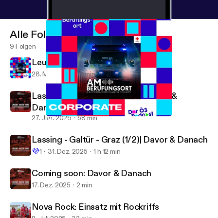
Alle Folgen
9 Folgen
Leute, wir müssen reden!
28. März 2026
1 min
Lassing - Galtür - Graz (2/2)| Davor &
Danach
27. Jan. 2026
58 min
Leute, wir müssen reden!
Am Berufungsort
Lassing - Galtür - Graz (1/2)| Davor & Danach
💜
1
31. Dez. 2025
1 h 12 min
Coming soon: Davor & Danach
17. Dez. 2025
2 min
Nova Rock: Einsatz mit Rockriffs