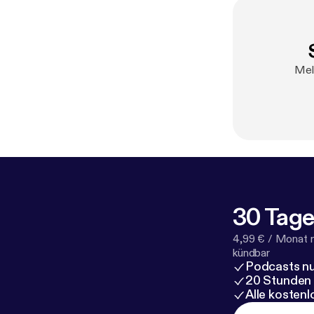
Mel
30 Tage
4,99 € / Monat 
kündbar
Podcasts nu
20 Stunden
Alle kosten