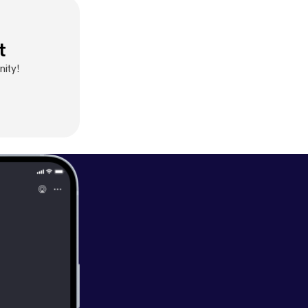
t
ity!