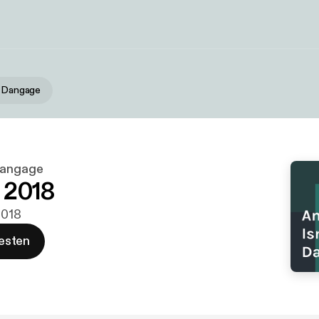
l Dangage
Dangage
, 2018
 2018
esten