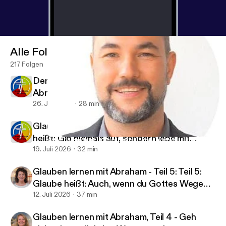
Alle Folgen
217 Folgen
Der Geist von Sodom - Predigtreihe
Abraham, Gen. 19,1-38
26. Juli 2026
28 min
Glauben lernen mit Abraham Teil 6 - Glaube
heißt: Gib niemals auf, sondern lebe mit
Wenn Versuchung kommt: wie Jesus standhält - und wir auch
Anskar-Kirche Hamburg- Predigten
Hoffnung auf deine himmlische Heimat
19. Juli 2026
32 min
Glauben lernen mit Abraham - Teil 5: Teil 5:
Glaube heißt: Auch, wenn du Gottes Wege
nicht verstehst, vertraue ihm!
12. Juli 2026
37 min
Glauben lernen mit Abraham, Teil 4 - Geh