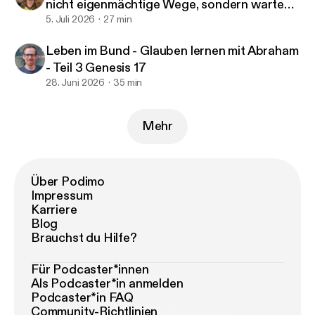
nicht eigenmächtige Wege, sondern warte
auf Gottes Verheißung! - 1.Mose 16, 1-6 & 17,
5. Juli 2026
27 min
19-21 & 21, 1-5 - Birgit Koepsell
Leben im Bund - Glauben lernen mit Abraham
- Teil 3 Genesis 17
28. Juni 2026
35 min
Mehr
Über Podimo
Impressum
Karriere
Blog
Brauchst du Hilfe?
Für Podcaster*innen
Als Podcaster*in anmelden
Podcaster*in FAQ
Community-Richtlinien