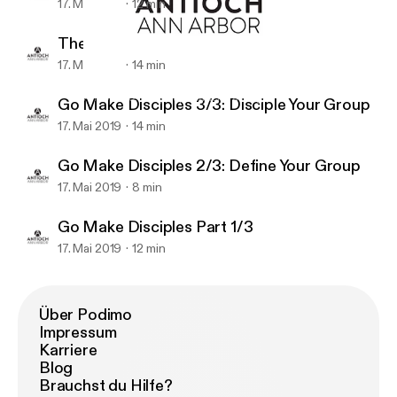
17. Mai 2019
12 min
The Discipleship App
17. Mai 2019
14 min
Acts 2:42-47
Antioch A2 Lifegroup Leader Training
Go Make Disciples 3/3: Disciple Your Group
17. Mai 2019
14 min
Go Make Disciples 2/3: Define Your Group
17. Mai 2019
8 min
Go Make Disciples Part 1/3
17. Mai 2019
12 min
Über Podimo
Impressum
Karriere
Blog
Brauchst du Hilfe?