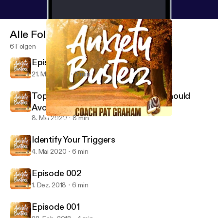
Alle Folgen
6 Folgen
Episode 4 Don't Feed the Monkey
21. Mai 2020
5 min
Top Ten Foods Anxiety Sufferers Should
Avoid
8. Mai 2020
8 min
Episode 002
Anxiety Busterz
Identify Your Triggers
4. Mai 2020
6 min
Episode 002
1. Dez. 2018
6 min
Episode 001