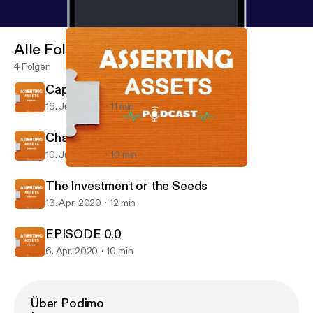
Alle Folgen
4 Folgen
Capabilities and Capicity
16. Juni 2020
11 min
Character, Reputation and Success.
10. Juni 2020
10 min
The Investment or the Seeds
Asserting Assets
The Investment or the Seeds
13. Apr. 2020
12 min
EPISODE 0.0
6. Apr. 2020
10 min
Über Podimo