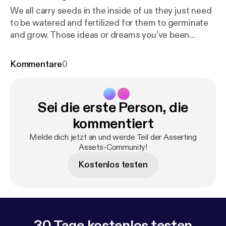
We all carry seeds in the inside of us they just need
to be watered and fertilized for them to germinate
and grow. Those ideas or dreams you’ve been
having are seeds, that ability or activity you enjoy
doing and are good at is equally a seed.You carry...
Kommentare
0
Sei die erste Person, die
kommentiert
Melde dich jetzt an und werde Teil der Asserting
Assets-Community!
Kostenlos testen
30 Tage kostenlos testen