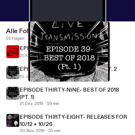
Alle Folgen
55 Folgen
EPISODE 41
21. Apr. 2019
38 min
EPISODE FORTY- BEST OF 2018, PT. 2
10. Jan. 2019
1 h 2 min
EPISODE THIRTY-NINE- BEST OF 2018 (PT. 1)
Aural Fixation (formerly Radio: Live Transmission)
EPISODE THIRTY-NINE- BEST OF 2018
(PT. 1)
21. Dez. 2018
59 min
EPISODE THIRTY-EIGHT- RELEASES FOR
10/12 + 10/26
30. Nov. 2018
35 min