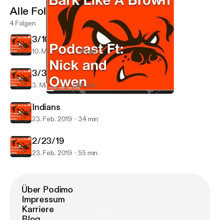
Alle Folgen
4 Folgen
3/10/19
10. März 2019
41 min
3/3/19
3. März 2019
46 min
3/3/19
Bark like a Brown
Indians
23. Feb. 2019
34 min
2/23/19
23. Feb. 2019
55 min
Über Podimo
Impressum
Karriere
Blog