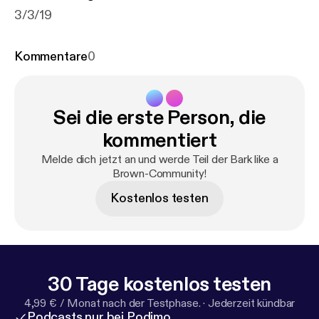
3/3/19
Kommentare
0
Sei die erste Person, die
kommentiert
Melde dich jetzt an und werde Teil der Bark like a
Brown-Community!
Kostenlos testen
30 Tage kostenlos testen
4,99 € / Monat nach der Testphase.
·
Jederzeit kündbar
Podcasts nur bei Podimo