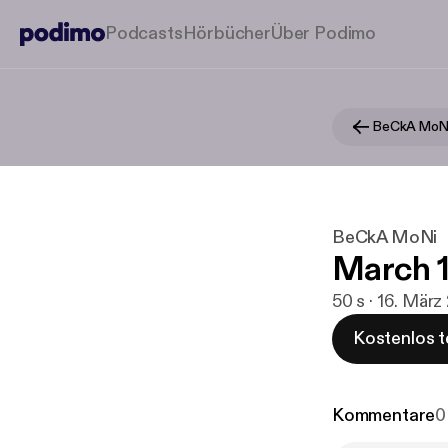
Podcasts
Hörbücher
Über Podimo
BeCkA MoN
BeCkA MoNi
March 1
50 s · 16. März
Kostenlos t
Kommentare
0