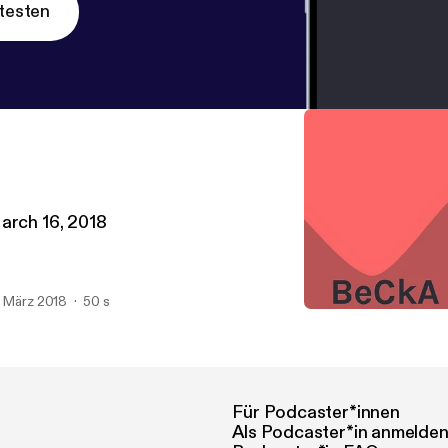
testen
arch 16, 2018
. März 2018
50 s
March 16, 2018
BeCkA MoNi
Für Podcaster*innen
Als Podcaster*in anmelde