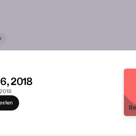
i
6, 2018
 2018
esten