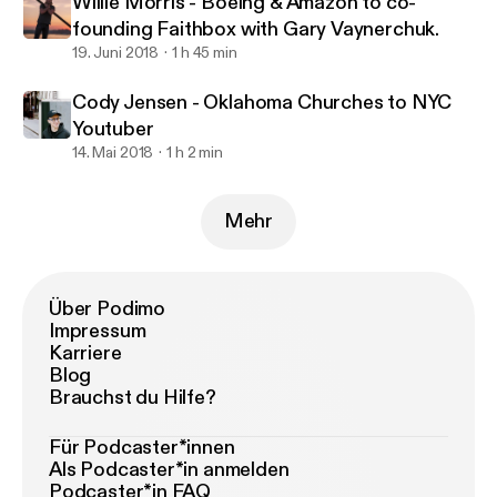
Willie Morris - Boeing & Amazon to co-
founding Faithbox with Gary Vaynerchuk.
19. Juni 2018
1 h 45 min
Cody Jensen - Oklahoma Churches to NYC
Youtuber
14. Mai 2018
1 h 2 min
Mehr
Über Podimo
Impressum
Karriere
Blog
Brauchst du Hilfe?
Für Podcaster*innen
Als Podcaster*in anmelden
Podcaster*in FAQ