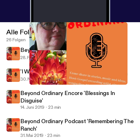
Alle Folgen
26 Folgen
Beyond Ordinary: 'Power In A Name'
28. Feb. 2020
29 min
'I Want To Run Away!'
30. Nov. 2019
18 min
Beyond Ordinary Podcast: 'Jesus In The Radiation Room'
Beyond Ordinary
Beyond Ordinary Encore 'Blessings In
Disguise'
14. Juni 2019
23 min
Beyond Ordinary Podcast 'Remembering The
Ranch'
31. Mai 2019
23 min