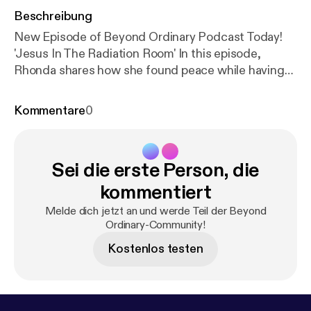
Beschreibung
New Episode of Beyond Ordinary Podcast Today!
'Jesus In The Radiation Room' In this episode,
Rhonda shares how she found peace while having
her first treatment. In a rather, unexpected way.
Don't miss it! Share with friends! Click on the
Kommentare
0
picture below to listen.😊🎙🎼
Sei die erste Person, die
kommentiert
Melde dich jetzt an und werde Teil der Beyond
Ordinary-Community!
Kostenlos testen