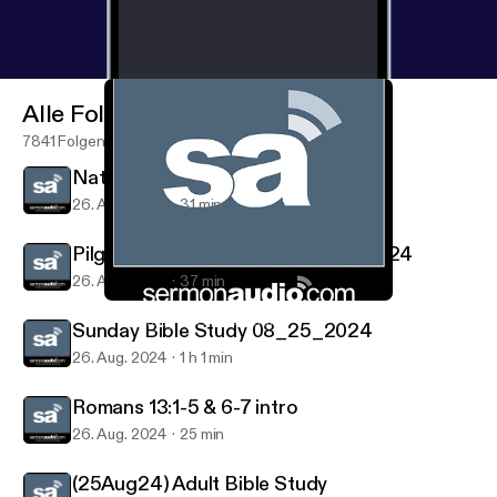
Alle Folgen
7841 Folgen
Natural part 3
26. Aug. 2024
31 min
Pilgrim's Progress Bible Study 8.28.24
26. Aug. 2024
37 min
Sunday Bible Study 08_25_2024
Bible Study on SermonAudio
Sunday Bible Study 08_25_2024
26. Aug. 2024
1 h 1 min
Romans 13:1-5 & 6-7 intro
26. Aug. 2024
25 min
(25Aug24) Adult Bible Study