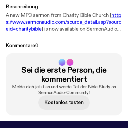
Beschreibung
A new MP3 sermon from Charity Bible Church [
http
s://www.sermonaudio.com/source_detail.asp?sourc
eid=charitybible
] is now available on SermonAudio
with the following details: Title: Sunday Bible Study
08_25_2024 Speaker: Curtis Fitts Broadcaster:
Kommentare
0
Charity Bible Church Event: Bible Study Date:
8/25/2024 Length: 61 min.
Sei die erste Person, die
kommentiert
Melde dich jetzt an und werde Teil der Bible Study on
SermonAudio-Community!
Kostenlos testen