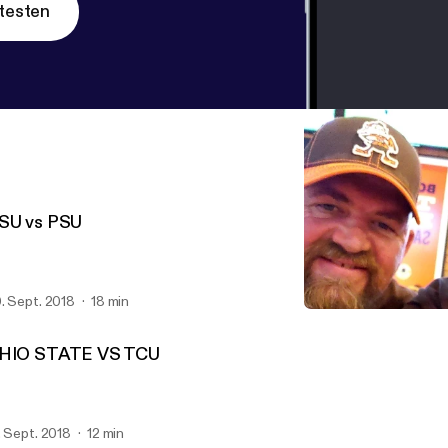
testen
SU vs PSU
. Sept. 2018
18 min
OHIO STATE VS TCU
Browns And Bucks Show
HIO STATE VS TCU
. Sept. 2018
12 min