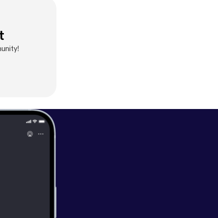
t
unity!