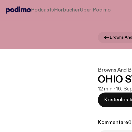
Podcasts
Hörbücher
Über Podimo
Browns And
Browns And B
OHIO S
12 min · 16. Se
Kostenlos t
Kommentare
0