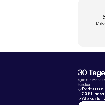
Melde
30 Tage
4,99 € / Monat 
kündbar
Podcasts nu
20 Stunden
Alle kosten