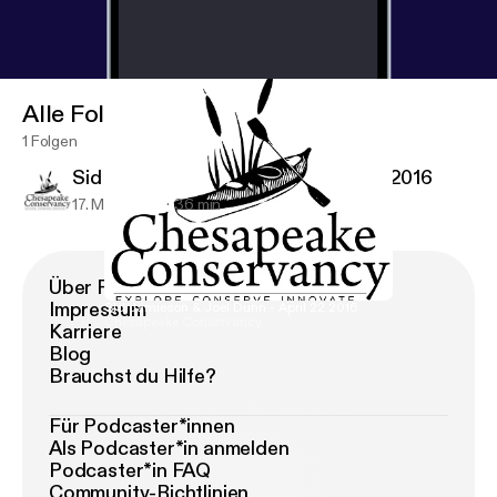
Alle Folgen
1 Folgen
Sid Jamieson & Joel Dunn - April 22 2016
17. März 2017
36 min
Über Podimo
Impressum
Sid Jamieson & Joel Dunn - April 22 2016
Chesapeake Conservancy
Karriere
Blog
Brauchst du Hilfe?
Für Podcaster*innen
Als Podcaster*in anmelden
Podcaster*in FAQ
Community-Richtlinien