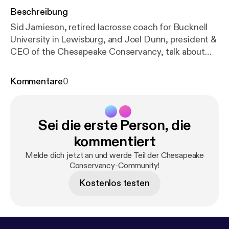
Beschreibung
Sid Jamieson, retired lacrosse coach for Bucknell
University in Lewisburg, and Joel Dunn, president &
CEO of the Chesapeake Conservancy, talk about
the Susquehanna River and its history and the
Chesapeake Bay Watershed. For more information,
Kommentare
0
chesapeakeconservancy.org. At 11 a.m. April 23, the
Endless Mountains Heritage Region, Bucknell
University and the Dietrich Theater will present the
Sei die erste Person, die
documentary, "Stories of the Susquehanna: Utopian
Dreams," at the Dietrich Theater in Tunkhannock.
kommentiert
It's free. dietrichtheater.com for more information.
Melde dich jetzt an und werde Teil der Chesapeake
Conservancy-Community!
Kostenlos testen