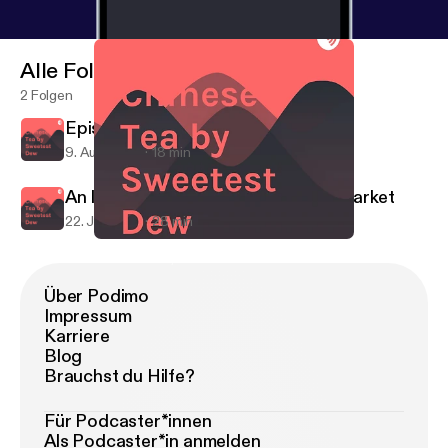
Alle Folgen
2 Folgen
Episode 2: Mao Feng Pick Times
9. Aug. 2018
18 min
An Intro to a Changing White Tea Market
22. Juli 2018
28 min
Episode 2: Mao Feng Pick Times
Chinese Tea by Sweetest Dew
Über Podimo
Impressum
Karriere
Blog
Brauchst du Hilfe?
Für Podcaster*innen
Als Podcaster*in anmelden