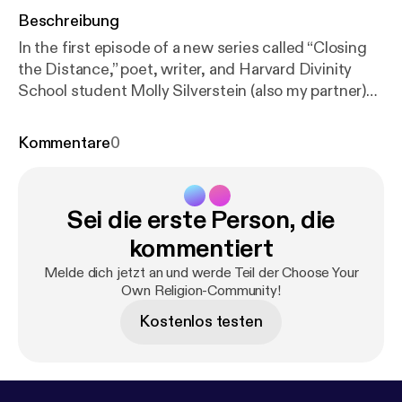
Beschreibung
In the first episode of a new series called “Closing
the Distance,” poet, writer, and Harvard Divinity
School student Molly Silverstein (also my partner)
helps talk through our emotions and feel our way
through the darkness in the early days of the
Kommentare
0
coronavirus. As we keep the physical distance to
prevent the spread of COVID-19, we need all the
help we can get from art, authenticity, and each
Sei die erste Person, die
other.
kommentiert
Melde dich jetzt an und werde Teil der Choose Your
Own Religion-Community!
Kostenlos testen