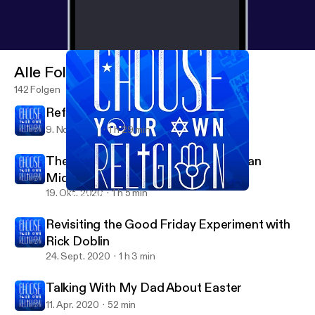
Alle Folgen
142 Folgen
Reformed and Always Reforming
9. Nov. 2020
1 h 29 min
The Second to Last Supper with Ryan
Middledorf
19. Okt. 2020
1 h 5 min
Closing the Distance with Molly Silverstein
Choose Your Own Religion
Revisiting the Good Friday Experiment with
Rick Doblin
24. Sept. 2020
1 h 3 min
Talking With My Dad About Easter
11. Apr. 2020
52 min