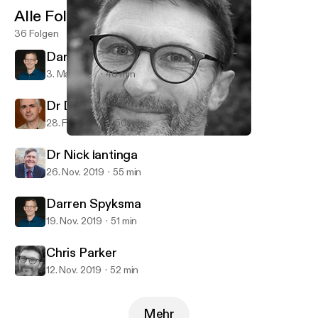
Alle Folgen
36 Folgen
Darren Spyksma
3. Mai 2020
46 min
Dr David Smith
28. Feb. 2020
50 min
Chris Parker
Christian Education National
Dr Nick lantinga
26. Nov. 2019
55 min
Darren Spyksma
19. Nov. 2019
51 min
Chris Parker
12. Nov. 2019
52 min
Mehr