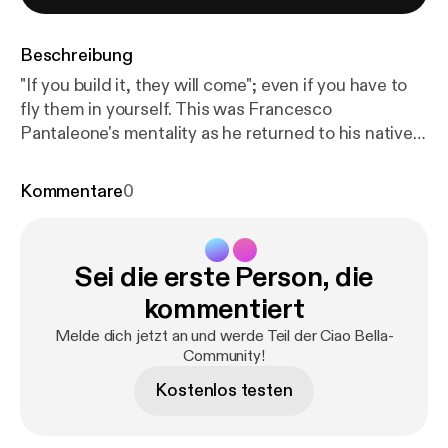
Beschreibung
"If you build it, they will come"; even if you have to
fly them in yourself. This was Francesco
Pantaleone's mentality as he returned to his native
Palermo after years in New York City to launch the
city's first contemporary art gallery. In this episode,
Kommentare
0
Erica and Francesco talk about building an out-this-
world constellation of contemporary art and artists
in Palermo For show notes and more visit Ciao Bella
Sei die erste Person, die
[
https://ciaobella.co/podcast
] INSTAGRAM:
@ericafirpo [
http://www.instagram.com/ericafirpo
]
kommentiert
TWITTER @moscerina [
http://www.twitter.com/mo
Melde dich jetzt an und werde Teil der Ciao Bella-
scerina
]
Community!
Kostenlos testen