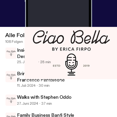
Alle Folgen
108 Folgen
Inside Federica Formilli Fendi's Vintage
Design Oasis
25. Juli 2024
28 min
Bringing contemporary art to Palermo with
Francesco Pantaleone
Bringing contemporary art to Palermo with Francesco Pantaleon
Ciao Bella
11. Juli 2024
30 min
Walks with Stephen Oddo
27. Juni 2024
37 min
Family Business Banfi Style