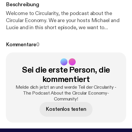
Beschreibung
Welcome to Circularity, the podcast about the
Circular Economy. We are your hosts Michael and
Lucie and in this short episode, we want to
introduce our new podcast and get you interested
in the kind of content we will cover in future
Kommentare
0
episodes. We are two students at the London
School of Economics and we are part of the Circular
Economy Society there. Feel free to reach out to us
Sei die erste Person, die
on social media. Linkedin
[//linkedin.com/company/lsesu-circular-economy-
kommentiert
society] Instagram
Melde dich jetzt an und werde Teil der Circularity -
[//instagram.com/lsesucirculareconomy] Facebook
The Podcast About the Circular Economy-
[//facebook.com/lsesucirculareconomy] Music:
Community!
Hand Drums 65BPM by Bert Jerred (c) copyright
Kostenlos testen
2020 Licensed under a Creative Commons
Attribution (3.0) license.
http://dig.ccmixter.org/file
s/bertjerred/61877