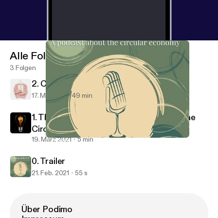
Alle Folgen
3 Folgen
2. Circularity and the Fashion Industry
17. Mai 2021
49 min
1. The Phoebus Cartel (Introduction to the
Circular Economy)
19. März 2021
5 min
0. Trailer
Circularity - The Podcast About the Circular Economy
0. Trailer
21. Feb. 2021
55 s
Über Podimo