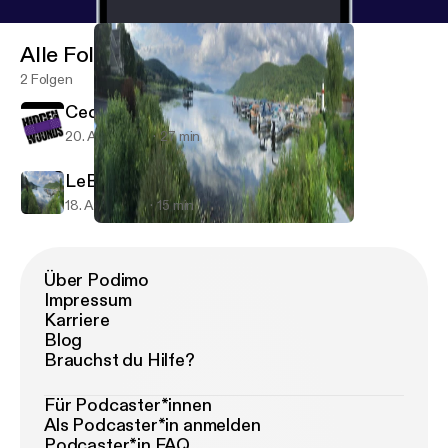
Alle Folgen
2 Folgen
Cedarian Crawford
20. Aug. 2018
27 min
LeBron James or LeBron Shame?
18. Aug. 2018
15 min
LeBron James or LeBron Shame?
Coaches and Fanatics
Über Podimo
Impressum
Karriere
Blog
Brauchst du Hilfe?
Für Podcaster*innen
Als Podcaster*in anmelden
Podcaster*in FAQ